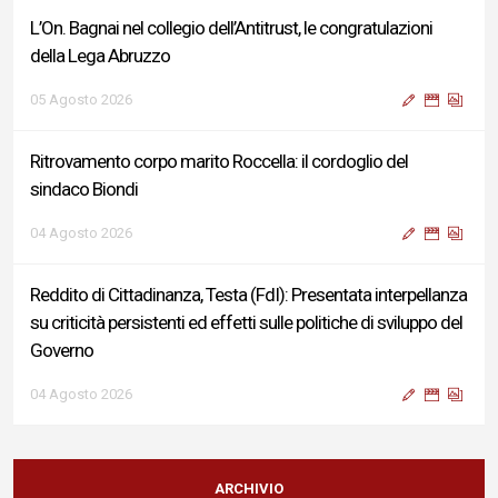
L’On. Bagnai nel collegio dell’Antitrust, le congratulazioni
della Lega Abruzzo
05 Agosto 2026
Ritrovamento corpo marito Roccella: il cordoglio del
sindaco Biondi
04 Agosto 2026
Reddito di Cittadinanza, Testa (FdI): Presentata interpellanza
su criticità persistenti ed effetti sulle politiche di sviluppo del
Governo
04 Agosto 2026
Sigismondi, Liris e Testa: “Profondo cordoglio e vicinanza al
Ministro Roccella e alla sua famiglia”
ARCHIVIO