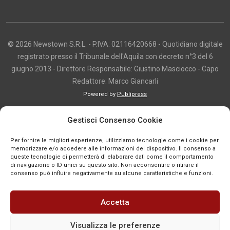
© 2026 Newstown S.R.L. - P.IVA: 02116420668 - Quotidiano digitale
registrato presso il Tribunale dell'Aquila con decreto n°3 del 6
giugno 2013 - Direttore Responsabile: Giustino Masciocco - Capo
Redattore: Marco Giancarli
Powered by
Publipress
Copyright e utilizzo dei contenuti I contenuti di questo sito, inclusi testi,
Gestisci Consenso Cookie
articoli, immagini, fotografie, video e grafica, sono protetti da copyright e
appartengono al titolare del sito o ai rispettivi autori, salvo diversa
Per fornire le migliori esperienze, utilizziamo tecnologie come i cookie per
indicazione. La riproduzione totale o parziale dei contenuti è consentita
memorizzare e/o accedere alle informazioni del dispositivo. Il consenso a
queste tecnologie ci permetterà di elaborare dati come il comportamento
solo previa autorizzazione o citando chiaramente la fonte, con link diretto
di navigazione o ID unici su questo sito. Non acconsentire o ritirare il
alla pagina originale, quando previsto. I contenuti provenienti da terze
consenso può influire negativamente su alcune caratteristiche e funzioni.
parti sono pubblicati a fini informativi e restano di proprietà dei legittimi
titolari dei diritti. Se un contenuto viola diritti d’autore o norme vigenti, è
Accetta
possibile segnalarlo per la verifica e l’eventuale rimozione tramite
comunicazione mail all'indirizzo redazione@news-town.it
Visualizza le preferenze