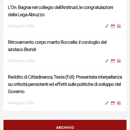
L’On. Bagnai nel collegio dell’Antitrust, le congratulazioni
della Lega Abruzzo
05 Agosto 2026
Ritrovamento corpo marito Roccella: il cordoglio del
sindaco Biondi
04 Agosto 2026
Reddito di Cittadinanza, Testa (FdI): Presentata interpellanza
su criticità persistenti ed effetti sulle politiche di sviluppo del
Governo
04 Agosto 2026
Sigismondi, Liris e Testa: “Profondo cordoglio e vicinanza al
Ministro Roccella e alla sua famiglia”
ARCHIVIO