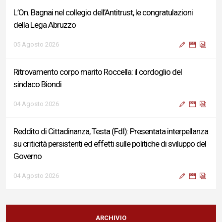
L’On. Bagnai nel collegio dell’Antitrust, le congratulazioni
della Lega Abruzzo
05 Agosto 2026
Ritrovamento corpo marito Roccella: il cordoglio del
sindaco Biondi
04 Agosto 2026
Reddito di Cittadinanza, Testa (FdI): Presentata interpellanza
su criticità persistenti ed effetti sulle politiche di sviluppo del
Governo
04 Agosto 2026
Sigismondi, Liris e Testa: “Profondo cordoglio e vicinanza al
Ministro Roccella e alla sua famiglia”
ARCHIVIO