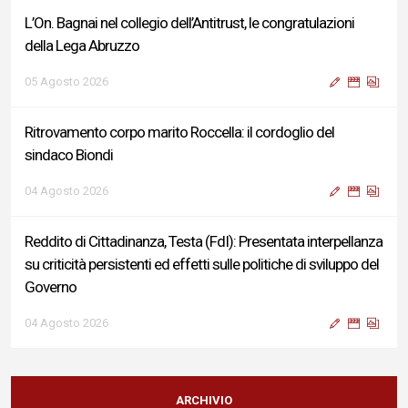
L’On. Bagnai nel collegio dell’Antitrust, le congratulazioni
della Lega Abruzzo
05 Agosto 2026
Ritrovamento corpo marito Roccella: il cordoglio del
sindaco Biondi
04 Agosto 2026
Reddito di Cittadinanza, Testa (FdI): Presentata interpellanza
su criticità persistenti ed effetti sulle politiche di sviluppo del
Governo
04 Agosto 2026
Sigismondi, Liris e Testa: “Profondo cordoglio e vicinanza al
Ministro Roccella e alla sua famiglia”
ARCHIVIO