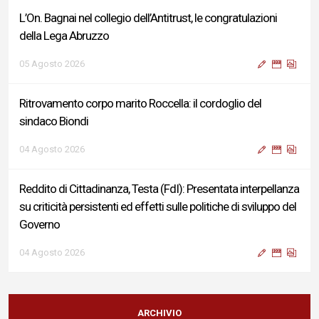
L’On. Bagnai nel collegio dell’Antitrust, le congratulazioni
della Lega Abruzzo
05 Agosto 2026
Ritrovamento corpo marito Roccella: il cordoglio del
sindaco Biondi
04 Agosto 2026
Reddito di Cittadinanza, Testa (FdI): Presentata interpellanza
su criticità persistenti ed effetti sulle politiche di sviluppo del
Governo
04 Agosto 2026
Sigismondi, Liris e Testa: “Profondo cordoglio e vicinanza al
Ministro Roccella e alla sua famiglia”
ARCHIVIO