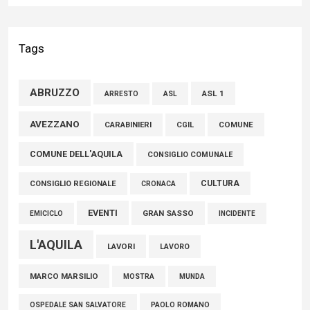
Liris: «Con Franco Mastri L’Aquila perde un medico di grande
competenza e un uomo che ha saputo mettersi al servizio
Tags
della comunità»
02 Agosto 2026
ABRUZZO
ASL 1
ASL
ARRESTO
Marcinelle, Verrecchia (FdI): "Un minuto di raccoglimento in
AVEZZANO
COMUNE
CARABINIERI
CGIL
Consiglio regionale per onorare il sacrificio dei nostri
COMUNE DELL'AQUILA
connazionali tra cui molti abruzzesi"
CONSIGLIO COMUNALE
06 Agosto 2026
CULTURA
CONSIGLIO REGIONALE
CRONACA
EVENTI
GRAN SASSO
EMICICLO
INCIDENTE
L'AQUILA
LAVORI
LAVORO
MARCO MARSILIO
MOSTRA
MUNDA
PAOLO ROMANO
OSPEDALE SAN SALVATORE