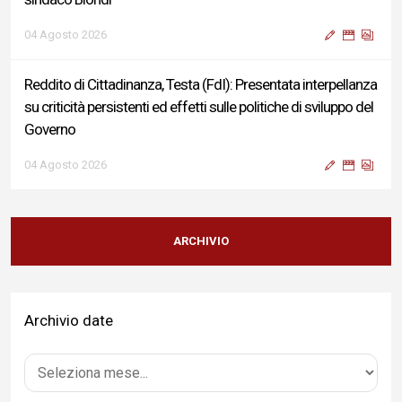
04 Agosto 2026
Reddito di Cittadinanza, Testa (FdI): Presentata interpellanza
su criticità persistenti ed effetti sulle politiche di sviluppo del
Governo
04 Agosto 2026
Sigismondi, Liris e Testa: “Profondo cordoglio e vicinanza al
Ministro Roccella e alla sua famiglia”
ARCHIVIO
04 Agosto 2026
Archivio date
Terminal bus "Lorenzo Natali": modifiche temporanee alla
viabilità per il completamento dei lavori di riqualificazione
04 Agosto 2026