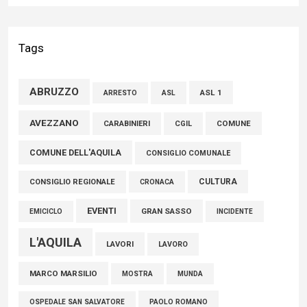
Liris: «Con Franco Mastri L’Aquila perde un medico di grande
competenza e un uomo che ha saputo mettersi al servizio
Tags
della comunità»
02 Agosto 2026
ABRUZZO
ASL 1
ASL
ARRESTO
Marcinelle, Verrecchia (FdI): "Un minuto di raccoglimento in
AVEZZANO
COMUNE
CARABINIERI
CGIL
Consiglio regionale per onorare il sacrificio dei nostri
COMUNE DELL'AQUILA
connazionali tra cui molti abruzzesi"
CONSIGLIO COMUNALE
06 Agosto 2026
CULTURA
CONSIGLIO REGIONALE
CRONACA
EVENTI
GRAN SASSO
EMICICLO
INCIDENTE
L'AQUILA
LAVORI
LAVORO
MARCO MARSILIO
MOSTRA
MUNDA
PAOLO ROMANO
OSPEDALE SAN SALVATORE