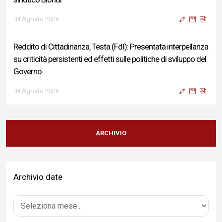
04 Agosto 2026
Reddito di Cittadinanza, Testa (FdI): Presentata interpellanza
su criticità persistenti ed effetti sulle politiche di sviluppo del
Governo
04 Agosto 2026
Sigismondi, Liris e Testa: “Profondo cordoglio e vicinanza al
Ministro Roccella e alla sua famiglia”
ARCHIVIO
04 Agosto 2026
Archivio date
Terminal bus "Lorenzo Natali": modifiche temporanee alla
viabilità per il completamento dei lavori di riqualificazione
04 Agosto 2026