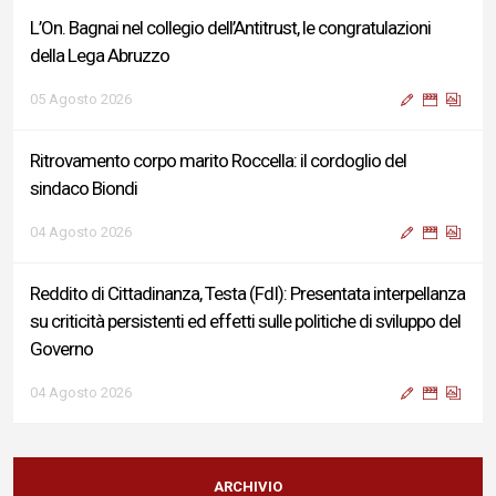
L’On. Bagnai nel collegio dell’Antitrust, le congratulazioni
della Lega Abruzzo
05 Agosto 2026
Ritrovamento corpo marito Roccella: il cordoglio del
sindaco Biondi
04 Agosto 2026
Reddito di Cittadinanza, Testa (FdI): Presentata interpellanza
su criticità persistenti ed effetti sulle politiche di sviluppo del
Governo
04 Agosto 2026
Sigismondi, Liris e Testa: “Profondo cordoglio e vicinanza al
Ministro Roccella e alla sua famiglia”
ARCHIVIO