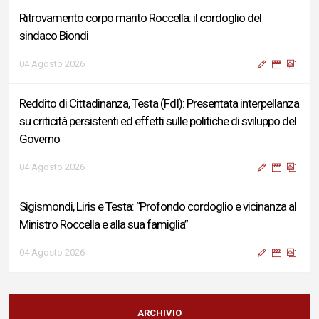
Ritrovamento corpo marito Roccella: il cordoglio del
sindaco Biondi
04 Agosto 2026
Reddito di Cittadinanza, Testa (FdI): Presentata interpellanza
su criticità persistenti ed effetti sulle politiche di sviluppo del
Governo
04 Agosto 2026
Sigismondi, Liris e Testa: “Profondo cordoglio e vicinanza al
Ministro Roccella e alla sua famiglia”
04 Agosto 2026
Terminal bus "Lorenzo Natali": modifiche temporanee alla
viabilità per il completamento dei lavori di riqualificazione
ARCHIVIO