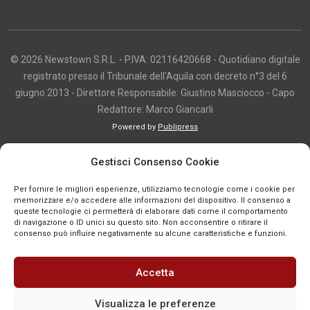
© 2026 Newstown S.R.L. - P.IVA: 02116420668 - Quotidiano digitale
registrato presso il Tribunale dell'Aquila con decreto n°3 del 6
giugno 2013 - Direttore Responsabile: Giustino Masciocco - Capo
Redattore: Marco Giancarli
Powered by
Publipress
Copyright e utilizzo dei contenuti I contenuti di questo sito, inclusi testi,
Gestisci Consenso Cookie
articoli, immagini, fotografie, video e grafica, sono protetti da copyright e
appartengono al titolare del sito o ai rispettivi autori, salvo diversa
Per fornire le migliori esperienze, utilizziamo tecnologie come i cookie per
indicazione. La riproduzione totale o parziale dei contenuti è consentita
memorizzare e/o accedere alle informazioni del dispositivo. Il consenso a
queste tecnologie ci permetterà di elaborare dati come il comportamento
solo previa autorizzazione o citando chiaramente la fonte, con link diretto
di navigazione o ID unici su questo sito. Non acconsentire o ritirare il
alla pagina originale, quando previsto. I contenuti provenienti da terze
consenso può influire negativamente su alcune caratteristiche e funzioni.
parti sono pubblicati a fini informativi e restano di proprietà dei legittimi
titolari dei diritti. Se un contenuto viola diritti d’autore o norme vigenti, è
Accetta
possibile segnalarlo per la verifica e l’eventuale rimozione tramite
comunicazione mail all'indirizzo redazione@news-town.it
Visualizza le preferenze