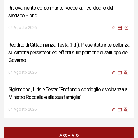
Ritrovamento corpo marito Roccella: il cordoglio del
sindaco Biondi
04 Agosto 2026
Reddito di Cittadinanza, Testa (FdI): Presentata interpellanza
su criticità persistenti ed effetti sulle politiche di sviluppo del
Governo
04 Agosto 2026
Sigismondi, Liris e Testa: “Profondo cordoglio e vicinanza al
Ministro Roccella e alla sua famiglia”
04 Agosto 2026
Terminal bus "Lorenzo Natali": modifiche temporanee alla
viabilità per il completamento dei lavori di riqualificazione
ARCHIVIO