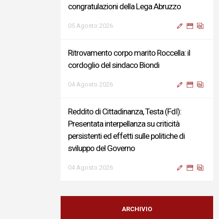
congratulazioni della Lega Abruzzo
05 Agosto 2026
Ritrovamento corpo marito Roccella: il
cordoglio del sindaco Biondi
04 Agosto 2026
Reddito di Cittadinanza, Testa (FdI):
Presentata interpellanza su criticità
persistenti ed effetti sulle politiche di
sviluppo del Governo
04 Agosto 2026
Sigismondi, Liris e Testa: “Profondo
cordoglio e vicinanza al Ministro Roccella e
ARCHIVIO