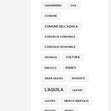
raccoglimento in Consiglio regionale per
CARABINIERI
CGIL
onorare il sacrificio dei nostri connazionali
tra cui molti abruzzesi"
COMUNE
06 Agosto 2026
COMUNE DELL'AQUILA
CONSIGLIO COMUNALE
CONSIGLIO REGIONALE
CULTURA
CRONACA
EVENTI
EMICICLO
GRAN SASSO
INCIDENTE
L'AQUILA
LAVORI
MARCO MARSILIO
LAVORO
MOSTRA
MUNDA