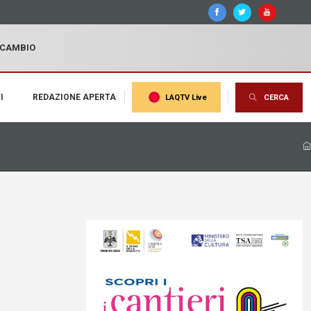
I CAMBIO
I
REDAZIONE APERTA
LAQTV Live
CERCA