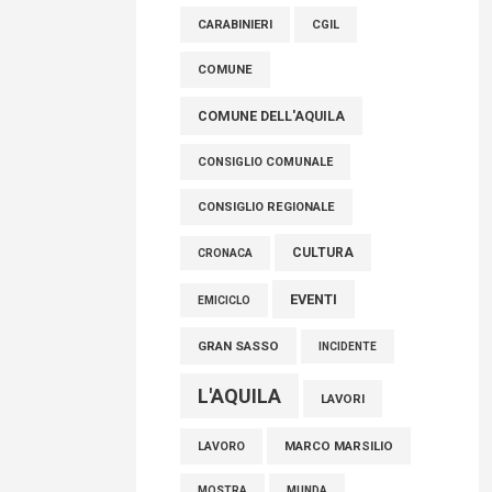
raccoglimento in Consiglio regionale per
CARABINIERI
CGIL
onorare il sacrificio dei nostri connazionali
tra cui molti abruzzesi"
COMUNE
06 Agosto 2026
COMUNE DELL'AQUILA
CONSIGLIO COMUNALE
CONSIGLIO REGIONALE
CULTURA
CRONACA
EVENTI
EMICICLO
GRAN SASSO
INCIDENTE
L'AQUILA
LAVORI
MARCO MARSILIO
LAVORO
MOSTRA
MUNDA