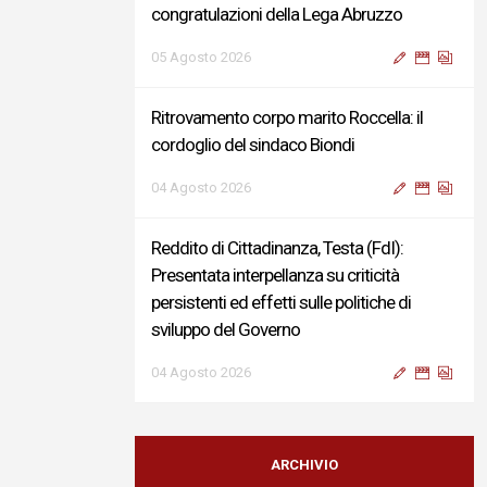
congratulazioni della Lega Abruzzo
05 Agosto 2026
Ritrovamento corpo marito Roccella: il
cordoglio del sindaco Biondi
04 Agosto 2026
Reddito di Cittadinanza, Testa (FdI):
Presentata interpellanza su criticità
persistenti ed effetti sulle politiche di
sviluppo del Governo
04 Agosto 2026
Sigismondi, Liris e Testa: “Profondo
cordoglio e vicinanza al Ministro Roccella e
ARCHIVIO