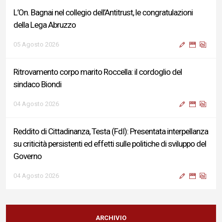
L’On. Bagnai nel collegio dell’Antitrust, le congratulazioni
della Lega Abruzzo
05 Agosto 2026
Ritrovamento corpo marito Roccella: il cordoglio del
sindaco Biondi
04 Agosto 2026
Reddito di Cittadinanza, Testa (FdI): Presentata interpellanza
su criticità persistenti ed effetti sulle politiche di sviluppo del
Governo
04 Agosto 2026
Sigismondi, Liris e Testa: “Profondo cordoglio e vicinanza al
Ministro Roccella e alla sua famiglia”
ARCHIVIO