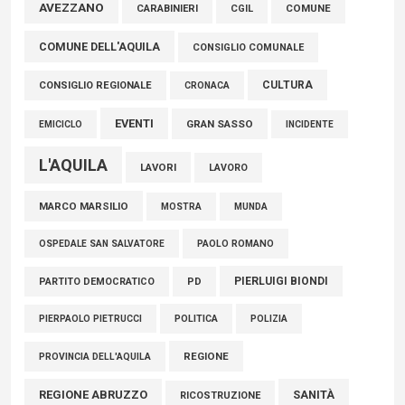
Marcinelle, Verrecchia (FdI): "Un minuto di raccoglimento in
AVEZZANO
CARABINIERI
CGIL
COMUNE
Consiglio regionale per onorare il sacrificio dei nostri
COMUNE DELL'AQUILA
connazionali tra cui molti abruzzesi"
CONSIGLIO COMUNALE
06 Agosto 2026
CULTURA
CONSIGLIO REGIONALE
CRONACA
EVENTI
GRAN SASSO
EMICICLO
INCIDENTE
L'AQUILA
LAVORI
LAVORO
MARCO MARSILIO
MOSTRA
MUNDA
PAOLO ROMANO
OSPEDALE SAN SALVATORE
PIERLUIGI BIONDI
PARTITO DEMOCRATICO
PD
POLITICA
POLIZIA
PIERPAOLO PIETRUCCI
REGIONE
PROVINCIA DELL'AQUILA
REGIONE ABRUZZO
SANITÀ
RICOSTRUZIONE