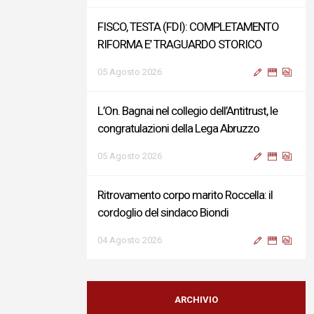
FISCO, TESTA (FDI): COMPLETAMENTO
RIFORMA E’ TRAGUARDO STORICO
05 Agosto 2026
L’On. Bagnai nel collegio dell’Antitrust, le
congratulazioni della Lega Abruzzo
05 Agosto 2026
Ritrovamento corpo marito Roccella: il
cordoglio del sindaco Biondi
04 Agosto 2026
Reddito di Cittadinanza, Testa (FdI):
Presentata interpellanza su criticità
ARCHIVIO