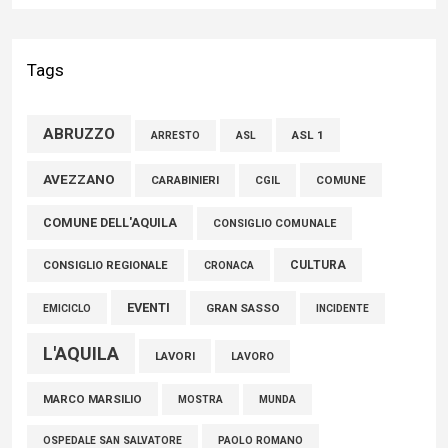
04 Agosto 2026
Terminal bus "Lorenzo Natali": modifiche temporanee alla
Tags
viabilità per il completamento dei lavori di riqualificazione
04 Agosto 2026
ABRUZZO
ASL 1
ASL
ARRESTO
Rdc, Testa (FDI): Eredità pesante, servono controlli e
AVEZZANO
COMUNE
CARABINIERI
CGIL
responsabilità
COMUNE DELL'AQUILA
CONSIGLIO COMUNALE
09 Agosto 2026
CULTURA
CONSIGLIO REGIONALE
CRONACA
EVENTI
GRAN SASSO
EMICICLO
INCIDENTE
L'AQUILA
LAVORI
LAVORO
MARCO MARSILIO
MOSTRA
MUNDA
PAOLO ROMANO
OSPEDALE SAN SALVATORE