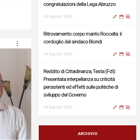
congratulazioni della Lega Abruzzo
05 Agosto 2026
Ritrovamento corpo marito Roccella: il
cordoglio del sindaco Biondi
04 Agosto 2026
Reddito di Cittadinanza, Testa (FdI):
Presentata interpellanza su criticità
persistenti ed effetti sulle politiche di
sviluppo del Governo
04 Agosto 2026
Sigismondi, Liris e Testa: “Profondo
cordoglio e vicinanza al Ministro Roccella e
ARCHIVIO