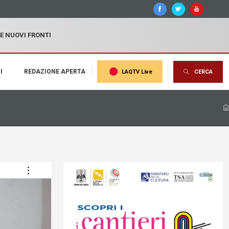
 E NUOVI FRONTI
I
REDAZIONE APERTA
LAQTV Live
CERCA