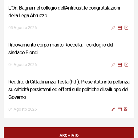
L’On. Bagnai nel collegio dell’Antitrust, le congratulazioni
della Lega Abruzzo
05 Agosto 2026
Ritrovamento corpo marito Roccella: il cordoglio del
sindaco Biondi
04 Agosto 2026
Reddito di Cittadinanza, Testa (FdI): Presentata interpellanza
su criticità persistenti ed effetti sulle politiche di sviluppo del
Governo
04 Agosto 2026
Sigismondi, Liris e Testa: “Profondo cordoglio e vicinanza al
Ministro Roccella e alla sua famiglia”
ARCHIVIO