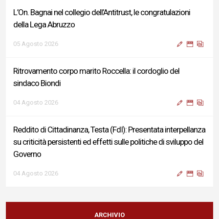
L’On. Bagnai nel collegio dell’Antitrust, le congratulazioni
della Lega Abruzzo
05 Agosto 2026
Ritrovamento corpo marito Roccella: il cordoglio del
sindaco Biondi
04 Agosto 2026
Reddito di Cittadinanza, Testa (FdI): Presentata interpellanza
su criticità persistenti ed effetti sulle politiche di sviluppo del
Governo
04 Agosto 2026
Sigismondi, Liris e Testa: “Profondo cordoglio e vicinanza al
Ministro Roccella e alla sua famiglia”
ARCHIVIO