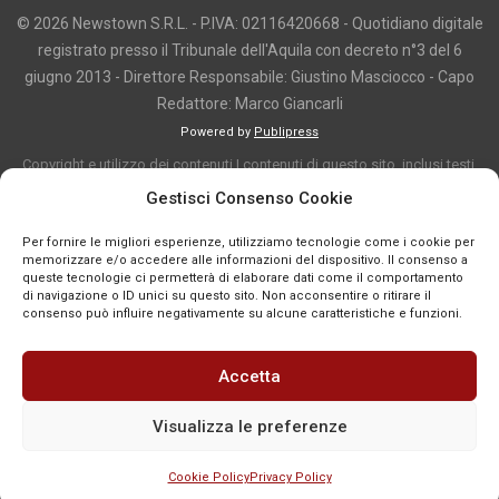
© 2026 Newstown S.R.L. - P.IVA: 02116420668 - Quotidiano digitale
registrato presso il Tribunale dell'Aquila con decreto n°3 del 6
giugno 2013 - Direttore Responsabile: Giustino Masciocco - Capo
Redattore: Marco Giancarli
Powered by
Publipress
Copyright e utilizzo dei contenuti I contenuti di questo sito, inclusi testi,
articoli, immagini, fotografie, video e grafica, sono protetti da copyright e
Gestisci Consenso Cookie
appartengono al titolare del sito o ai rispettivi autori, salvo diversa
Per fornire le migliori esperienze, utilizziamo tecnologie come i cookie per
indicazione. La riproduzione totale o parziale dei contenuti è consentita
memorizzare e/o accedere alle informazioni del dispositivo. Il consenso a
solo previa autorizzazione o citando chiaramente la fonte, con link diretto
queste tecnologie ci permetterà di elaborare dati come il comportamento
di navigazione o ID unici su questo sito. Non acconsentire o ritirare il
alla pagina originale, quando previsto. I contenuti provenienti da terze
consenso può influire negativamente su alcune caratteristiche e funzioni.
parti sono pubblicati a fini informativi e restano di proprietà dei legittimi
titolari dei diritti. Se un contenuto viola diritti d’autore o norme vigenti, è
Accetta
possibile segnalarlo per la verifica e l’eventuale rimozione tramite
comunicazione mail all'indirizzo redazione@news-town.it
Visualizza le preferenze
Cookie Policy
Privacy Policy
SEGNALA