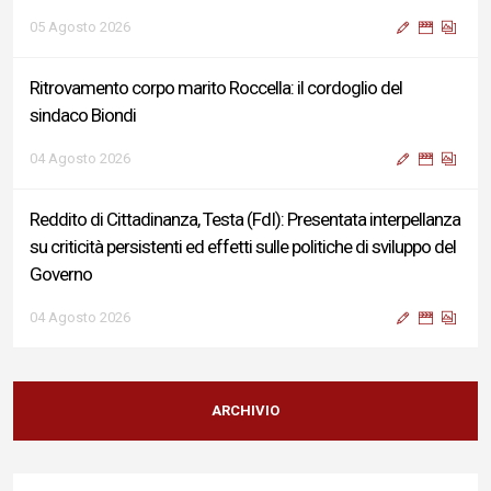
05 Agosto 2026
Ritrovamento corpo marito Roccella: il cordoglio del
sindaco Biondi
04 Agosto 2026
Reddito di Cittadinanza, Testa (FdI): Presentata interpellanza
su criticità persistenti ed effetti sulle politiche di sviluppo del
Governo
04 Agosto 2026
Sigismondi, Liris e Testa: “Profondo cordoglio e vicinanza al
Ministro Roccella e alla sua famiglia”
ARCHIVIO
04 Agosto 2026