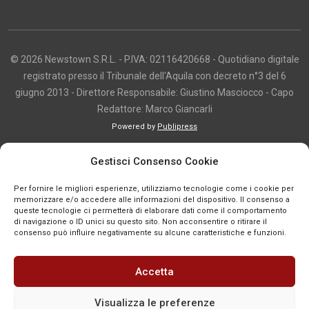
© 2026 Newstown S.R.L. - P.IVA: 02116420668 - Quotidiano digitale
registrato presso il Tribunale dell'Aquila con decreto n°3 del 6
giugno 2013 - Direttore Responsabile: Giustino Masciocco - Capo
Redattore: Marco Giancarli
Powered by
Publipress
Copyright e utilizzo dei contenuti I contenuti di questo sito, inclusi testi,
Gestisci Consenso Cookie
articoli, immagini, fotografie, video e grafica, sono protetti da copyright e
appartengono al titolare del sito o ai rispettivi autori, salvo diversa
Per fornire le migliori esperienze, utilizziamo tecnologie come i cookie per
indicazione. La riproduzione totale o parziale dei contenuti è consentita
memorizzare e/o accedere alle informazioni del dispositivo. Il consenso a
queste tecnologie ci permetterà di elaborare dati come il comportamento
solo previa autorizzazione o citando chiaramente la fonte, con link diretto
di navigazione o ID unici su questo sito. Non acconsentire o ritirare il
alla pagina originale, quando previsto. I contenuti provenienti da terze
consenso può influire negativamente su alcune caratteristiche e funzioni.
parti sono pubblicati a fini informativi e restano di proprietà dei legittimi
titolari dei diritti. Se un contenuto viola diritti d’autore o norme vigenti, è
Accetta
possibile segnalarlo per la verifica e l’eventuale rimozione tramite
comunicazione mail all'indirizzo redazione@news-town.it
Visualizza le preferenze