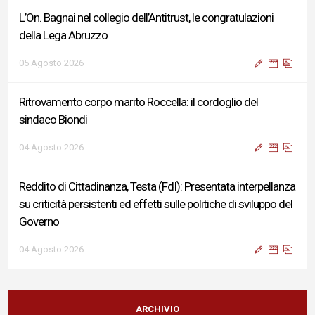
L’On. Bagnai nel collegio dell’Antitrust, le congratulazioni
della Lega Abruzzo
05 Agosto 2026
Ritrovamento corpo marito Roccella: il cordoglio del
sindaco Biondi
04 Agosto 2026
Reddito di Cittadinanza, Testa (FdI): Presentata interpellanza
su criticità persistenti ed effetti sulle politiche di sviluppo del
Governo
04 Agosto 2026
Sigismondi, Liris e Testa: “Profondo cordoglio e vicinanza al
Ministro Roccella e alla sua famiglia”
ARCHIVIO