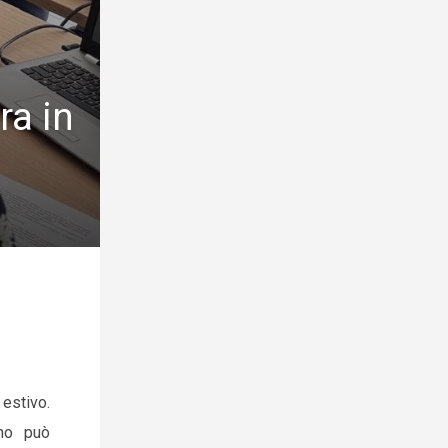
ra in
estivo.
ano può