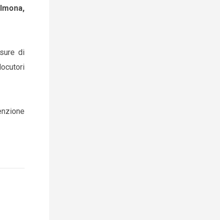
ulmona,
sure di
ocutori
venzione