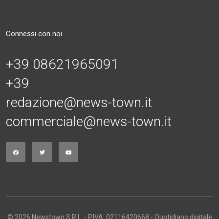
Connessi con noi
+39 08621965091
+39
redazione@news-town.it
commerciale@news-town.it
© 2026 Newstown S.R.L. - P.IVA: 02116420668 - Quotidiano digitale