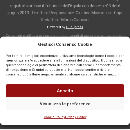
registrato presso il Tribunale dell'Aquila con decreto n°3 del 6
giugno 2013 - Direttore Responsabile: Giustino Masciocco - Capo
Redattore: Marco Giancarli
Powered by
Publipress
Copyright e utilizzo dei contenuti I contenuti di questo sito, inclusi testi,
articoli, immagini, fotografie, video e grafica, sono protetti da copyright e
Gestisci Consenso Cookie
appartengono al titolare del sito o ai rispettivi autori, salvo diversa
Per fornire le migliori esperienze, utilizziamo tecnologie come i cookie per
indicazione. La riproduzione totale o parziale dei contenuti è consentita
memorizzare e/o accedere alle informazioni del dispositivo. Il consenso a
solo previa autorizzazione o citando chiaramente la fonte, con link diretto
queste tecnologie ci permetterà di elaborare dati come il comportamento
di navigazione o ID unici su questo sito. Non acconsentire o ritirare il
alla pagina originale, quando previsto. I contenuti provenienti da terze
consenso può influire negativamente su alcune caratteristiche e funzioni.
parti sono pubblicati a fini informativi e restano di proprietà dei legittimi
titolari dei diritti. Se un contenuto viola diritti d’autore o norme vigenti, è
Accetta
possibile segnalarlo per la verifica e l’eventuale rimozione tramite
comunicazione mail all'indirizzo redazione@news-town.it
Visualizza le preferenze
Cookie Policy
Privacy Policy
SEGNALA