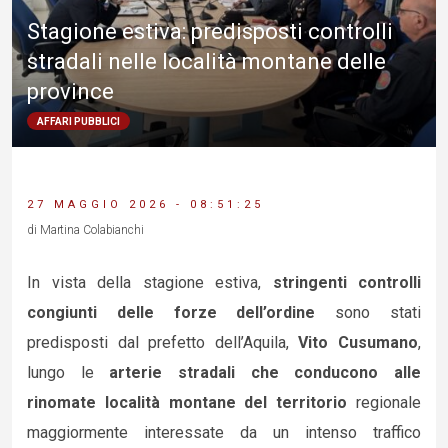
Stagione estiva: predisposti controlli
stradali nelle località montane delle
province
AFFARI PUBBLICI
27 MAGGIO 2026 - 08:51:25
di Martina Colabianchi
In vista della stagione estiva,
stringenti controlli
congiunti delle forze dell’ordine
sono stati
predisposti dal prefetto dell’Aquila,
Vito Cusumano
,
lungo le
arterie stradali che conducono alle
rinomate località montane del territorio
regionale
maggiormente interessate da un intenso traffico