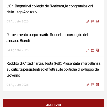
L’On. Bagnai nel collegio dell’Antitrust, le congratulazioni
della Lega Abruzzo
05 Agosto 2026
Ritrovamento corpo marito Roccella: il cordoglio del
sindaco Biondi
04 Agosto 2026
Reddito di Cittadinanza, Testa (FdI): Presentata interpellanza
su criticità persistenti ed effetti sulle politiche di sviluppo del
Governo
04 Agosto 2026
Sigismondi, Liris e Testa: “Profondo cordoglio e vicinanza al
Ministro Roccella e alla sua famiglia”
ARCHIVIO