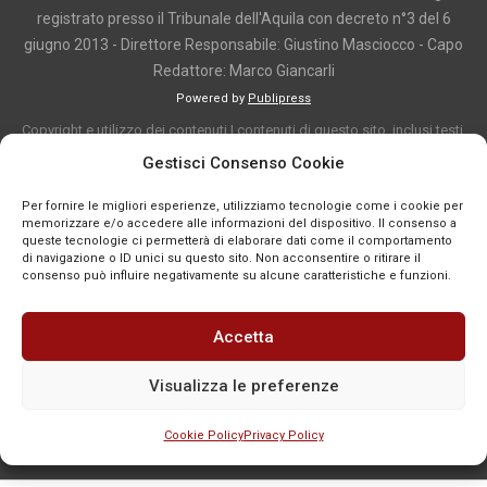
registrato presso il Tribunale dell'Aquila con decreto n°3 del 6
giugno 2013 - Direttore Responsabile: Giustino Masciocco - Capo
Redattore: Marco Giancarli
Powered by
Publipress
Copyright e utilizzo dei contenuti I contenuti di questo sito, inclusi testi,
articoli, immagini, fotografie, video e grafica, sono protetti da copyright e
Gestisci Consenso Cookie
appartengono al titolare del sito o ai rispettivi autori, salvo diversa
Per fornire le migliori esperienze, utilizziamo tecnologie come i cookie per
indicazione. La riproduzione totale o parziale dei contenuti è consentita
memorizzare e/o accedere alle informazioni del dispositivo. Il consenso a
solo previa autorizzazione o citando chiaramente la fonte, con link diretto
queste tecnologie ci permetterà di elaborare dati come il comportamento
di navigazione o ID unici su questo sito. Non acconsentire o ritirare il
alla pagina originale, quando previsto. I contenuti provenienti da terze
consenso può influire negativamente su alcune caratteristiche e funzioni.
parti sono pubblicati a fini informativi e restano di proprietà dei legittimi
titolari dei diritti. Se un contenuto viola diritti d’autore o norme vigenti, è
Accetta
possibile segnalarlo per la verifica e l’eventuale rimozione tramite
comunicazione mail all'indirizzo redazione@news-town.it
Visualizza le preferenze
Cookie Policy
Privacy Policy
SEGNALA