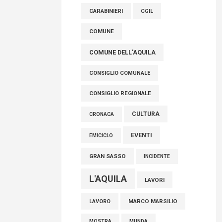
raccoglimento in Consiglio regionale per
CARABINIERI
CGIL
onorare il sacrificio dei nostri connazionali
tra cui molti abruzzesi"
COMUNE
06 Agosto 2026
COMUNE DELL'AQUILA
CONSIGLIO COMUNALE
CONSIGLIO REGIONALE
CULTURA
CRONACA
EVENTI
EMICICLO
GRAN SASSO
INCIDENTE
L'AQUILA
LAVORI
MARCO MARSILIO
LAVORO
MOSTRA
MUNDA