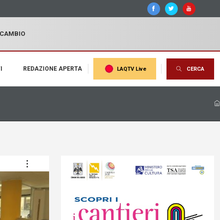
I CAMBIO
I
REDAZIONE APERTA
LAQTV Live
CERCA