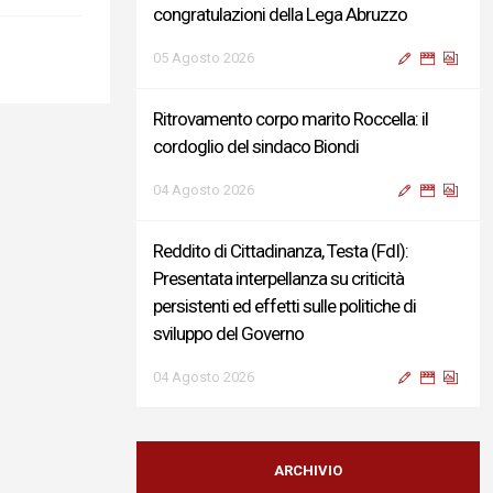
congratulazioni della Lega Abruzzo
05 Agosto 2026
Ritrovamento corpo marito Roccella: il
cordoglio del sindaco Biondi
04 Agosto 2026
Reddito di Cittadinanza, Testa (FdI):
Presentata interpellanza su criticità
persistenti ed effetti sulle politiche di
sviluppo del Governo
04 Agosto 2026
Sigismondi, Liris e Testa: “Profondo
cordoglio e vicinanza al Ministro Roccella e
ARCHIVIO