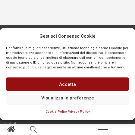
Gestisci Consenso Cookie
Per fornire le migliori esperienze, utilizziamo tecnologie come i cookie per
Aree tematiche
Altro
memorizzare e/o accedere alle informazioni del dispositivo. Il consenso a
queste tecnologie ci permetterà di elaborare dati come il comportamento
di navigazione o ID unici su questo sito. Non acconsentire o ritirare il
consenso può influire negativamente su alcune caratteristiche e funzioni.
Primo piano
Segnala
Affari pubblici
Contatti
Accetta
Scenari
Redazione
Persone
Privacy policy
Visualizza le preferenze
Cronaca
Cookie policy
Cookie Policy
Privacy Policy
SEGNALA
Social-TV
Global
Eventi