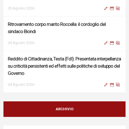
04 Agosto 2026
Reddito di Cittadinanza, Testa (FdI): Presentata interpellanza
su criticità persistenti ed effetti sulle politiche di sviluppo del
Governo
04 Agosto 2026
Sigismondi, Liris e Testa: “Profondo cordoglio e vicinanza al
Ministro Roccella e alla sua famiglia”
04 Agosto 2026
Terminal bus "Lorenzo Natali": modifiche temporanee alla
viabilità per il completamento dei lavori di riqualificazione
ARCHIVIO
04 Agosto 2026