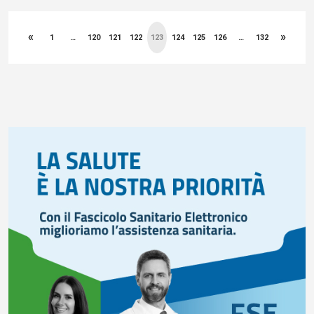
Paginazione
«
»
degli
1
…
120
121
122
123
124
125
126
…
132
articoli