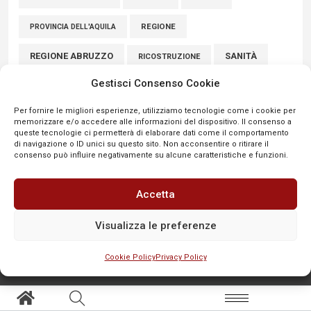
REGIONE
PROVINCIA DELL'AQUILA
REGIONE ABRUZZO
SANITÀ
RICOSTRUZIONE
Gestisci Consenso Cookie
SCUOLE
SICUREZZA
SINDACATI
SCUOLA
Per fornire le migliori esperienze, utilizziamo tecnologie come i cookie per
SULMONA
UNIVAQ
SPORT
VIABILITÀ
memorizzare e/o accedere alle informazioni del dispositivo. Il consenso a
queste tecnologie ci permetterà di elaborare dati come il comportamento
VIGILI DEL FUOCO
di navigazione o ID unici su questo sito. Non acconsentire o ritirare il
consenso può influire negativamente su alcune caratteristiche e funzioni.
Accetta
Visualizza le preferenze
Cookie Policy
Privacy Policy
SEGNALA
Aree tematiche
Altro