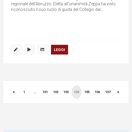
regionale dell'Abruzzo. Eletta all'unanimità Zeppa ha visto
riconosciuto il suo ruolo di guida del Collegio dai...
LEGGI
Paginazione
«
»
degli
1
…
101
102
103
104
105
106
107
articoli