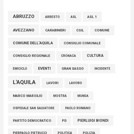
FISCO, TESTA (FDI): COMPLETAMENTO RIFORMA E’
TRAGUARDO STORICO
ABRUZZO
ASL 1
ASL
ARRESTO
05 Agosto 2026
AVEZZANO
CARABINIERI
CGIL
COMUNE
L’On. Bagnai nel collegio dell’Antitrust, le congratulazioni
COMUNE DELL'AQUILA
della Lega Abruzzo
CONSIGLIO COMUNALE
05 Agosto 2026
CULTURA
CONSIGLIO REGIONALE
CRONACA
EVENTI
GRAN SASSO
EMICICLO
INCIDENTE
L'AQUILA
LAVORI
LAVORO
MARCO MARSILIO
MOSTRA
MUNDA
PAOLO ROMANO
OSPEDALE SAN SALVATORE
PIERLUIGI BIONDI
PARTITO DEMOCRATICO
PD
POLITICA
POLIZIA
PIERPAOLO PIETRUCCI