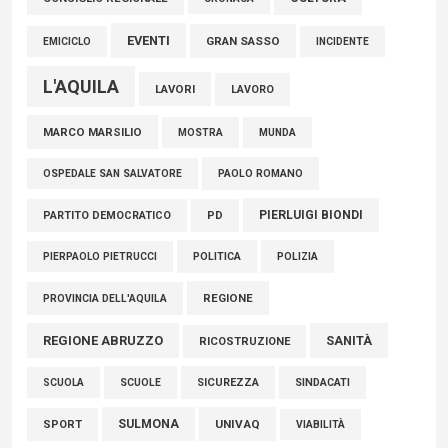
EVENTI
GRAN SASSO
EMICICLO
INCIDENTE
L'AQUILA
LAVORI
LAVORO
MARCO MARSILIO
MOSTRA
MUNDA
PAOLO ROMANO
OSPEDALE SAN SALVATORE
PIERLUIGI BIONDI
PARTITO DEMOCRATICO
PD
POLITICA
POLIZIA
PIERPAOLO PIETRUCCI
REGIONE
PROVINCIA DELL'AQUILA
REGIONE ABRUZZO
SANITÀ
RICOSTRUZIONE
SCUOLE
SICUREZZA
SINDACATI
SCUOLA
SULMONA
UNIVAQ
SPORT
VIABILITÀ