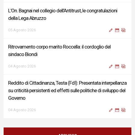
L’On. Bagnai nel collegio dell’Antitrust, le congratulazioni
della Lega Abruzzo
05 Agosto 2026
Ritrovamento corpo marito Roccella: il cordoglio del
sindaco Biondi
04 Agosto 2026
Reddito di Cittadinanza, Testa (FdI): Presentata interpellanza
su criticità persistenti ed effetti sulle politiche di sviluppo del
Governo
04 Agosto 2026
Sigismondi, Liris e Testa: “Profondo cordoglio e vicinanza al
Ministro Roccella e alla sua famiglia”