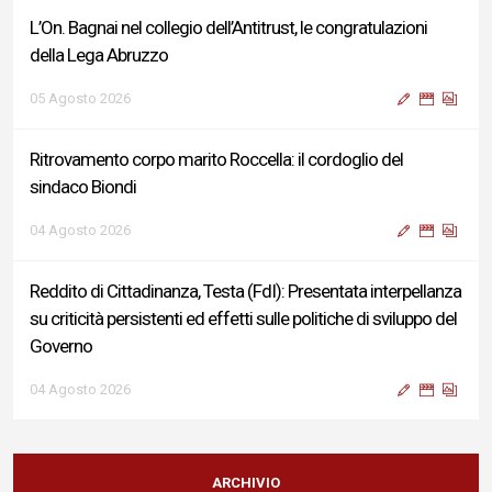
L’On. Bagnai nel collegio dell’Antitrust, le congratulazioni
della Lega Abruzzo
05 Agosto 2026
Ritrovamento corpo marito Roccella: il cordoglio del
sindaco Biondi
04 Agosto 2026
Reddito di Cittadinanza, Testa (FdI): Presentata interpellanza
su criticità persistenti ed effetti sulle politiche di sviluppo del
Governo
04 Agosto 2026
Sigismondi, Liris e Testa: “Profondo cordoglio e vicinanza al
Ministro Roccella e alla sua famiglia”
ARCHIVIO