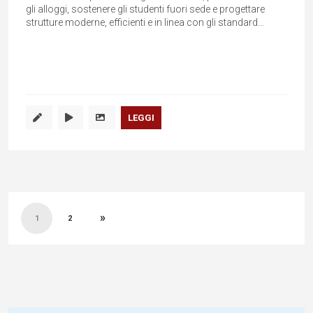
gli alloggi, sostenere gli studenti fuori sede e progettare
strutture moderne, efficienti e in linea con gli standard...
LEGGI
Paginazione
»
degli
1
2
articoli