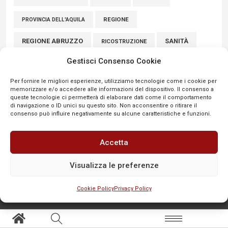
REGIONE
PROVINCIA DELL'AQUILA
REGIONE ABRUZZO
SANITÀ
RICOSTRUZIONE
Gestisci Consenso Cookie
SCUOLE
SICUREZZA
SINDACATI
SCUOLA
Per fornire le migliori esperienze, utilizziamo tecnologie come i cookie per
SULMONA
UNIVAQ
SPORT
VIABILITÀ
memorizzare e/o accedere alle informazioni del dispositivo. Il consenso a
queste tecnologie ci permetterà di elaborare dati come il comportamento
VIGILI DEL FUOCO
di navigazione o ID unici su questo sito. Non acconsentire o ritirare il
consenso può influire negativamente su alcune caratteristiche e funzioni.
Accetta
Visualizza le preferenze
Cookie Policy
Privacy Policy
SEGNALA
Aree tematiche
Altro