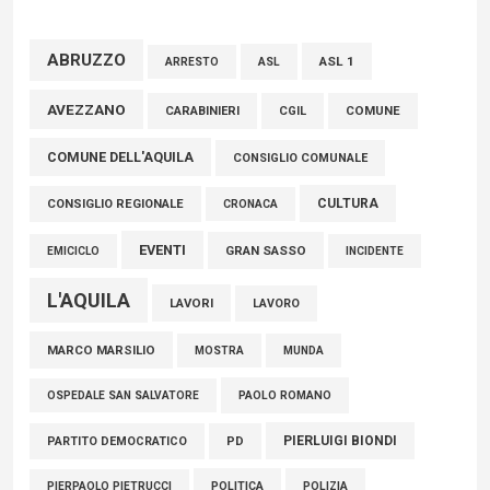
Consiglio regionale per onorare il sacrificio dei nostri
connazionali tra cui molti abruzzesi"
ABRUZZO
ASL 1
ASL
ARRESTO
06 Agosto 2026
AVEZZANO
CARABINIERI
CGIL
COMUNE
COMUNE DELL'AQUILA
CONSIGLIO COMUNALE
CULTURA
CONSIGLIO REGIONALE
CRONACA
EVENTI
GRAN SASSO
EMICICLO
INCIDENTE
L'AQUILA
LAVORI
LAVORO
MARCO MARSILIO
MOSTRA
MUNDA
PAOLO ROMANO
OSPEDALE SAN SALVATORE
PIERLUIGI BIONDI
PARTITO DEMOCRATICO
PD
POLITICA
POLIZIA
PIERPAOLO PIETRUCCI