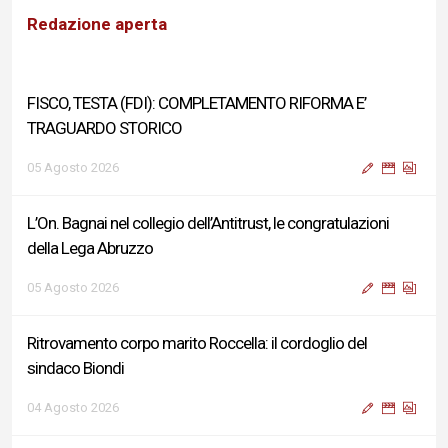
TRAGUARDO STORICO
Redazione aperta
05 Agosto 2026
L’On. Bagnai nel collegio dell’Antitrust, le congratulazioni
della Lega Abruzzo
05 Agosto 2026
Ritrovamento corpo marito Roccella: il cordoglio del
sindaco Biondi
04 Agosto 2026
Reddito di Cittadinanza, Testa (FdI): Presentata interpellanza
su criticità persistenti ed effetti sulle politiche di sviluppo del
Governo
04 Agosto 2026