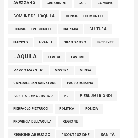
Marcinelle, Verrecchia (FdI): "Un minuto di raccoglimento in
AVEZZANO
COMUNE
CARABINIERI
CGIL
Consiglio regionale per onorare il sacrificio dei nostri
COMUNE DELL'AQUILA
connazionali tra cui molti abruzzesi"
CONSIGLIO COMUNALE
06 Agosto 2026
CULTURA
CONSIGLIO REGIONALE
CRONACA
EVENTI
GRAN SASSO
EMICICLO
INCIDENTE
L'AQUILA
LAVORI
LAVORO
MARCO MARSILIO
MOSTRA
MUNDA
PAOLO ROMANO
OSPEDALE SAN SALVATORE
PIERLUIGI BIONDI
PARTITO DEMOCRATICO
PD
POLITICA
POLIZIA
PIERPAOLO PIETRUCCI
REGIONE
PROVINCIA DELL'AQUILA
REGIONE ABRUZZO
SANITÀ
RICOSTRUZIONE