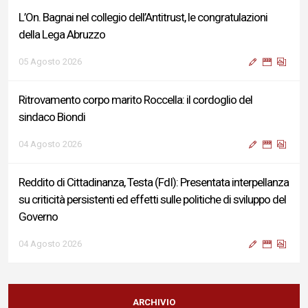
L’On. Bagnai nel collegio dell’Antitrust, le congratulazioni
della Lega Abruzzo
05 Agosto 2026
Ritrovamento corpo marito Roccella: il cordoglio del
sindaco Biondi
04 Agosto 2026
Reddito di Cittadinanza, Testa (FdI): Presentata interpellanza
su criticità persistenti ed effetti sulle politiche di sviluppo del
Governo
04 Agosto 2026
Sigismondi, Liris e Testa: “Profondo cordoglio e vicinanza al
Ministro Roccella e alla sua famiglia”
ARCHIVIO