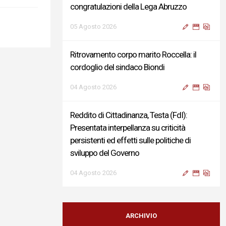
congratulazioni della Lega Abruzzo
05 Agosto 2026
Ritrovamento corpo marito Roccella: il
cordoglio del sindaco Biondi
04 Agosto 2026
Reddito di Cittadinanza, Testa (FdI):
Presentata interpellanza su criticità
persistenti ed effetti sulle politiche di
sviluppo del Governo
04 Agosto 2026
Sigismondi, Liris e Testa: “Profondo
cordoglio e vicinanza al Ministro Roccella e
ARCHIVIO