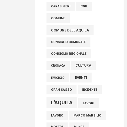
raccoglimento in Consiglio regionale per
CARABINIERI
CGIL
onorare il sacrificio dei nostri connazionali
tra cui molti abruzzesi"
COMUNE
06 Agosto 2026
COMUNE DELL'AQUILA
CONSIGLIO COMUNALE
CONSIGLIO REGIONALE
CULTURA
CRONACA
EVENTI
EMICICLO
GRAN SASSO
INCIDENTE
L'AQUILA
LAVORI
MARCO MARSILIO
LAVORO
MOSTRA
MUNDA