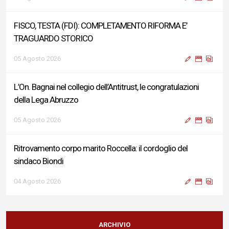
FISCO, TESTA (FDI): COMPLETAMENTO RIFORMA E’
TRAGUARDO STORICO
05 Agosto 2026
L’On. Bagnai nel collegio dell’Antitrust, le congratulazioni
della Lega Abruzzo
05 Agosto 2026
Ritrovamento corpo marito Roccella: il cordoglio del
sindaco Biondi
04 Agosto 2026
Reddito di Cittadinanza, Testa (FdI): Presentata interpellanza
su criticità persistenti ed effetti sulle politiche di sviluppo del
ARCHIVIO