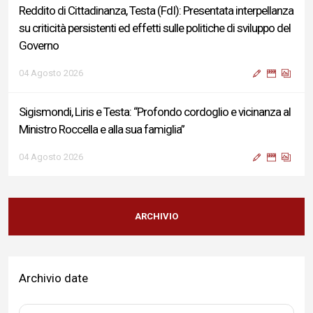
Reddito di Cittadinanza, Testa (FdI): Presentata interpellanza
su criticità persistenti ed effetti sulle politiche di sviluppo del
Governo
04 Agosto 2026
Sigismondi, Liris e Testa: “Profondo cordoglio e vicinanza al
Ministro Roccella e alla sua famiglia”
04 Agosto 2026
Terminal bus "Lorenzo Natali": modifiche temporanee alla
viabilità per il completamento dei lavori di riqualificazione
ARCHIVIO
04 Agosto 2026
Archivio date
Liris: «Con Franco Mastri L’Aquila perde un medico di grande
competenza e un uomo che ha saputo mettersi al servizio