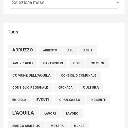
della comunità»
02 Agosto 2026
Bilancio Comune dell’Aquila, Cappetti (FI): “Bilanci in ordine e
Tags
conti solidi che consentono di effettuare nuovi interventi di
crescita del territorio”
ABRUZZO
ASL 1
ASL
ARRESTO
01 Agosto 2026
AVEZZANO
COMUNE
CARABINIERI
CGIL
FISCO, TESTA (FDI): COMPLETAMENTO RIFORMA E’
COMUNE DELL'AQUILA
TRAGUARDO STORICO
CONSIGLIO COMUNALE
05 Agosto 2026
CULTURA
CONSIGLIO REGIONALE
CRONACA
EVENTI
GRAN SASSO
EMICICLO
INCIDENTE
L'AQUILA
LAVORI
LAVORO
MARCO MARSILIO
MOSTRA
MUNDA