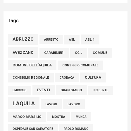
02 Agosto 2026
Bilancio Comune dell’Aquila, Cappetti (FI): “Bilanci in ordine e
Tags
conti solidi che consentono di effettuare nuovi interventi di
crescita del territorio”
ABRUZZO
ASL 1
ASL
ARRESTO
01 Agosto 2026
AVEZZANO
COMUNE
CARABINIERI
CGIL
FISCO, TESTA (FDI): COMPLETAMENTO RIFORMA E’
COMUNE DELL'AQUILA
TRAGUARDO STORICO
CONSIGLIO COMUNALE
05 Agosto 2026
CULTURA
CONSIGLIO REGIONALE
CRONACA
EVENTI
GRAN SASSO
EMICICLO
INCIDENTE
L'AQUILA
LAVORI
LAVORO
MARCO MARSILIO
MOSTRA
MUNDA
PAOLO ROMANO
OSPEDALE SAN SALVATORE