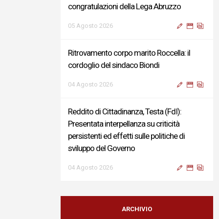
congratulazioni della Lega Abruzzo
05 Agosto 2026
Ritrovamento corpo marito Roccella: il
cordoglio del sindaco Biondi
04 Agosto 2026
Reddito di Cittadinanza, Testa (FdI):
Presentata interpellanza su criticità
persistenti ed effetti sulle politiche di
sviluppo del Governo
04 Agosto 2026
Sigismondi, Liris e Testa: “Profondo
cordoglio e vicinanza al Ministro Roccella e
ARCHIVIO