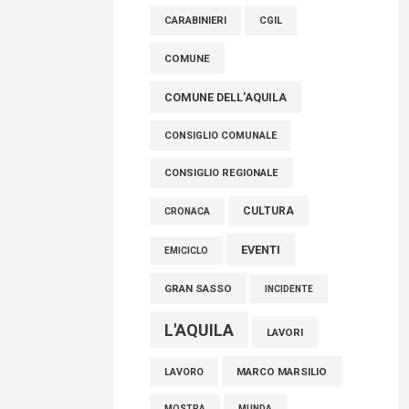
raccoglimento in Consiglio regionale per
CARABINIERI
CGIL
onorare il sacrificio dei nostri connazionali
tra cui molti abruzzesi"
COMUNE
06 Agosto 2026
COMUNE DELL'AQUILA
CONSIGLIO COMUNALE
CONSIGLIO REGIONALE
CULTURA
CRONACA
EVENTI
EMICICLO
GRAN SASSO
INCIDENTE
L'AQUILA
LAVORI
MARCO MARSILIO
LAVORO
MOSTRA
MUNDA