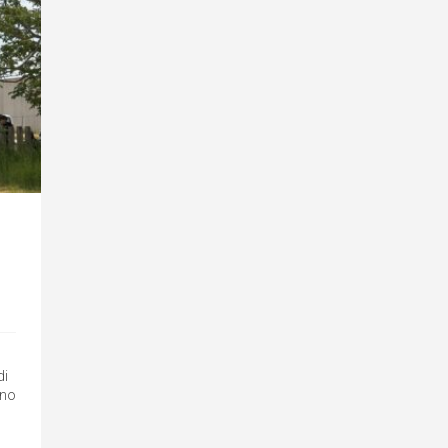
di
ano