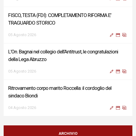
FISCO, TESTA (FDI): COMPLETAMENTO RIFORMA E’
TRAGUARDO STORICO
05 Agosto 2026
L’On. Bagnai nel collegio dell’Antitrust, le congratulazioni
della Lega Abruzzo
05 Agosto 2026
Ritrovamento corpo marito Roccella: il cordoglio del
sindaco Biondi
04 Agosto 2026
Reddito di Cittadinanza, Testa (FdI): Presentata interpellanza
su criticità persistenti ed effetti sulle politiche di sviluppo del
ARCHIVIO