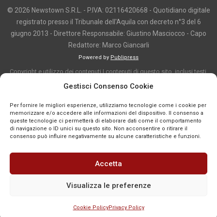
© 2026 Newstown S.R.L. - P.IVA: 02116420668 - Quotidiano digitale
registrato presso il Tribunale dell'Aquila con decreto n°3 del 6
giugno 2013 - Direttore Responsabile: Giustino Masciocco - Capo
Redattore: Marco Giancarli
Powered by
Publipress
Copyright e utilizzo dei contenuti I contenuti di questo sito, inclusi testi,
articoli, immagini, fotografie, video e grafica, sono protetti da copyright e
Gestisci Consenso Cookie
appartengono al titolare del sito o ai rispettivi autori, salvo diversa
Per fornire le migliori esperienze, utilizziamo tecnologie come i cookie per
indicazione. La riproduzione totale o parziale dei contenuti è consentita
memorizzare e/o accedere alle informazioni del dispositivo. Il consenso a
solo previa autorizzazione o citando chiaramente la fonte, con link diretto
queste tecnologie ci permetterà di elaborare dati come il comportamento
di navigazione o ID unici su questo sito. Non acconsentire o ritirare il
alla pagina originale, quando previsto. I contenuti provenienti da terze
consenso può influire negativamente su alcune caratteristiche e funzioni.
parti sono pubblicati a fini informativi e restano di proprietà dei legittimi
titolari dei diritti. Se un contenuto viola diritti d’autore o norme vigenti, è
Accetta
possibile segnalarlo per la verifica e l’eventuale rimozione tramite
comunicazione mail all'indirizzo redazione@news-town.it
Visualizza le preferenze
Cookie Policy
Privacy Policy
SEGNALA