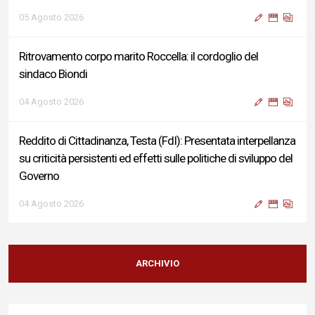
05 Agosto 2026
Ritrovamento corpo marito Roccella: il cordoglio del
sindaco Biondi
04 Agosto 2026
Reddito di Cittadinanza, Testa (FdI): Presentata interpellanza
su criticità persistenti ed effetti sulle politiche di sviluppo del
Governo
04 Agosto 2026
Sigismondi, Liris e Testa: “Profondo cordoglio e vicinanza al
Ministro Roccella e alla sua famiglia”
ARCHIVIO
04 Agosto 2026