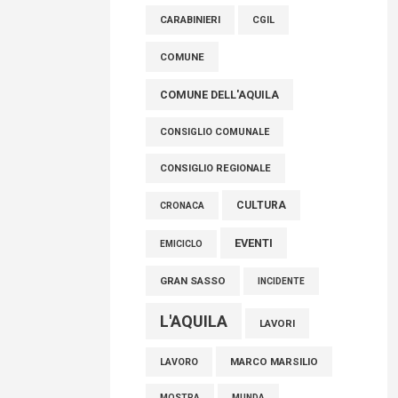
raccoglimento in Consiglio regionale per
CARABINIERI
CGIL
onorare il sacrificio dei nostri connazionali
tra cui molti abruzzesi"
COMUNE
06 Agosto 2026
COMUNE DELL'AQUILA
CONSIGLIO COMUNALE
CONSIGLIO REGIONALE
CULTURA
CRONACA
EVENTI
EMICICLO
GRAN SASSO
INCIDENTE
L'AQUILA
LAVORI
MARCO MARSILIO
LAVORO
MOSTRA
MUNDA