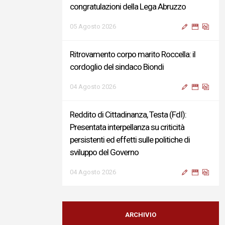
congratulazioni della Lega Abruzzo
05 Agosto 2026
Ritrovamento corpo marito Roccella: il
cordoglio del sindaco Biondi
04 Agosto 2026
Reddito di Cittadinanza, Testa (FdI):
Presentata interpellanza su criticità
persistenti ed effetti sulle politiche di
sviluppo del Governo
04 Agosto 2026
Sigismondi, Liris e Testa: “Profondo
cordoglio e vicinanza al Ministro Roccella e
ARCHIVIO