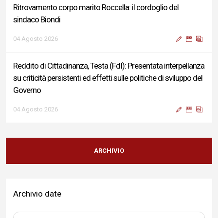
Ritrovamento corpo marito Roccella: il cordoglio del
sindaco Biondi
04 Agosto 2026
Reddito di Cittadinanza, Testa (FdI): Presentata interpellanza
su criticità persistenti ed effetti sulle politiche di sviluppo del
Governo
04 Agosto 2026
Sigismondi, Liris e Testa: “Profondo cordoglio e vicinanza al
Ministro Roccella e alla sua famiglia”
ARCHIVIO
04 Agosto 2026
Archivio date
Terminal bus "Lorenzo Natali": modifiche temporanee alla
viabilità per il completamento dei lavori di riqualificazione