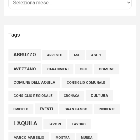
04 Agosto 2026
Liris: «Con Franco Mastri L’Aquila perde un medico di grande
competenza e un uomo che ha saputo mettersi al servizio
Tags
della comunità»
02 Agosto 2026
ABRUZZO
ASL 1
ASL
ARRESTO
Marcinelle, Verrecchia (FdI): "Un minuto di raccoglimento in
AVEZZANO
COMUNE
CARABINIERI
CGIL
Consiglio regionale per onorare il sacrificio dei nostri
COMUNE DELL'AQUILA
connazionali tra cui molti abruzzesi"
CONSIGLIO COMUNALE
06 Agosto 2026
CULTURA
CONSIGLIO REGIONALE
CRONACA
EVENTI
GRAN SASSO
EMICICLO
INCIDENTE
L'AQUILA
LAVORI
LAVORO
MARCO MARSILIO
MOSTRA
MUNDA