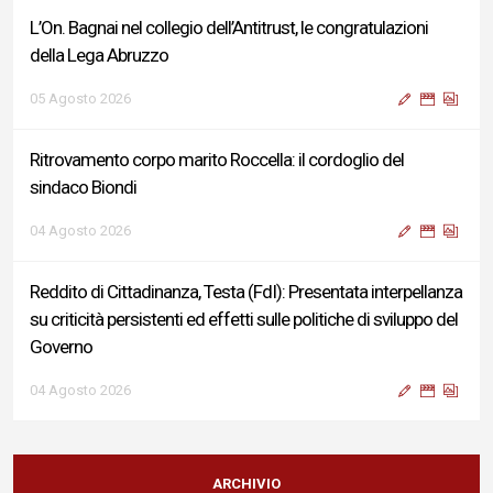
L’On. Bagnai nel collegio dell’Antitrust, le congratulazioni
della Lega Abruzzo
05 Agosto 2026
Ritrovamento corpo marito Roccella: il cordoglio del
sindaco Biondi
04 Agosto 2026
Reddito di Cittadinanza, Testa (FdI): Presentata interpellanza
su criticità persistenti ed effetti sulle politiche di sviluppo del
Governo
04 Agosto 2026
Sigismondi, Liris e Testa: “Profondo cordoglio e vicinanza al
Ministro Roccella e alla sua famiglia”
ARCHIVIO