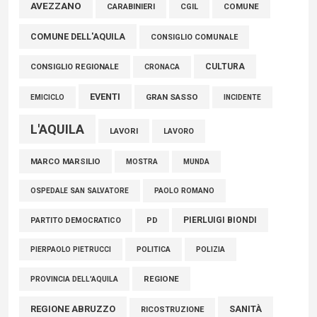
Marcinelle, Verrecchia (FdI): "Un minuto di raccoglimento in
AVEZZANO
CARABINIERI
CGIL
COMUNE
Consiglio regionale per onorare il sacrificio dei nostri
COMUNE DELL'AQUILA
connazionali tra cui molti abruzzesi"
CONSIGLIO COMUNALE
06 Agosto 2026
CULTURA
CONSIGLIO REGIONALE
CRONACA
EVENTI
GRAN SASSO
EMICICLO
INCIDENTE
L'AQUILA
LAVORI
LAVORO
MARCO MARSILIO
MOSTRA
MUNDA
PAOLO ROMANO
OSPEDALE SAN SALVATORE
PIERLUIGI BIONDI
PARTITO DEMOCRATICO
PD
POLITICA
POLIZIA
PIERPAOLO PIETRUCCI
REGIONE
PROVINCIA DELL'AQUILA
REGIONE ABRUZZO
SANITÀ
RICOSTRUZIONE