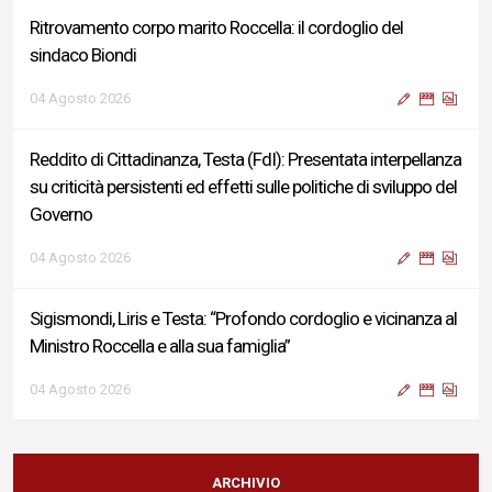
Ritrovamento corpo marito Roccella: il cordoglio del
sindaco Biondi
04 Agosto 2026
Reddito di Cittadinanza, Testa (FdI): Presentata interpellanza
su criticità persistenti ed effetti sulle politiche di sviluppo del
Governo
04 Agosto 2026
Sigismondi, Liris e Testa: “Profondo cordoglio e vicinanza al
Ministro Roccella e alla sua famiglia”
04 Agosto 2026
Terminal bus "Lorenzo Natali": modifiche temporanee alla
viabilità per il completamento dei lavori di riqualificazione
ARCHIVIO