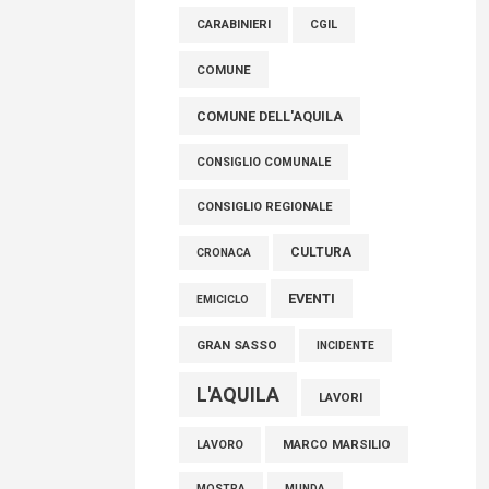
raccoglimento in Consiglio regionale per
CARABINIERI
CGIL
onorare il sacrificio dei nostri connazionali
tra cui molti abruzzesi"
COMUNE
06 Agosto 2026
COMUNE DELL'AQUILA
CONSIGLIO COMUNALE
CONSIGLIO REGIONALE
CULTURA
CRONACA
EVENTI
EMICICLO
GRAN SASSO
INCIDENTE
L'AQUILA
LAVORI
MARCO MARSILIO
LAVORO
MOSTRA
MUNDA