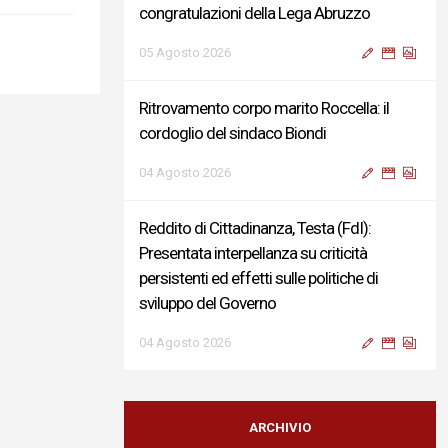
congratulazioni della Lega Abruzzo
05 Agosto 2026
Ritrovamento corpo marito Roccella: il
cordoglio del sindaco Biondi
04 Agosto 2026
Reddito di Cittadinanza, Testa (FdI):
Presentata interpellanza su criticità
persistenti ed effetti sulle politiche di
sviluppo del Governo
04 Agosto 2026
Sigismondi, Liris e Testa: “Profondo
cordoglio e vicinanza al Ministro Roccella e
ARCHIVIO