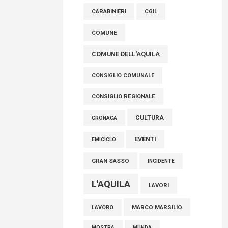
raccoglimento in Consiglio regionale per
CARABINIERI
CGIL
onorare il sacrificio dei nostri connazionali
tra cui molti abruzzesi"
COMUNE
06 Agosto 2026
COMUNE DELL'AQUILA
CONSIGLIO COMUNALE
CONSIGLIO REGIONALE
CULTURA
CRONACA
EVENTI
EMICICLO
GRAN SASSO
INCIDENTE
L'AQUILA
LAVORI
MARCO MARSILIO
LAVORO
MOSTRA
MUNDA