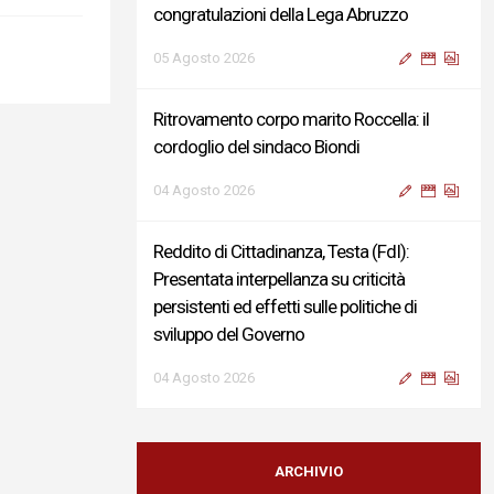
congratulazioni della Lega Abruzzo
05 Agosto 2026
Ritrovamento corpo marito Roccella: il
cordoglio del sindaco Biondi
04 Agosto 2026
Reddito di Cittadinanza, Testa (FdI):
Presentata interpellanza su criticità
persistenti ed effetti sulle politiche di
sviluppo del Governo
04 Agosto 2026
Sigismondi, Liris e Testa: “Profondo
cordoglio e vicinanza al Ministro Roccella e
ARCHIVIO