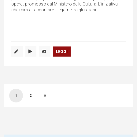
opere , promosso dal Ministero della Cultura. L'iniziativa,
che mira a raccontare il legame tra gli italiani...
LEGGI
Paginazione
»
degli
1
2
articoli