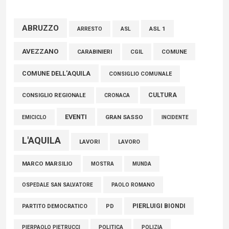
02 Agosto 2026
ABRUZZO
ASL 1
ASL
ARRESTO
Marcinelle, Verrecchia (FdI): "Un minuto di raccoglimento in
AVEZZANO
COMUNE
CARABINIERI
CGIL
Consiglio regionale per onorare il sacrificio dei nostri
connazionali tra cui molti abruzzesi"
COMUNE DELL'AQUILA
CONSIGLIO COMUNALE
06 Agosto 2026
CULTURA
CONSIGLIO REGIONALE
CRONACA
EVENTI
GRAN SASSO
EMICICLO
INCIDENTE
L'AQUILA
LAVORI
LAVORO
MARCO MARSILIO
MOSTRA
MUNDA
PAOLO ROMANO
OSPEDALE SAN SALVATORE
PIERLUIGI BIONDI
PARTITO DEMOCRATICO
PD
POLITICA
POLIZIA
PIERPAOLO PIETRUCCI