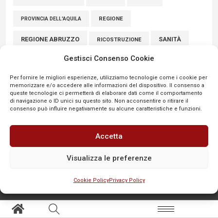
REGIONE
PROVINCIA DELL'AQUILA
REGIONE ABRUZZO
SANITÀ
RICOSTRUZIONE
Gestisci Consenso Cookie
SCUOLE
SICUREZZA
SINDACATI
SCUOLA
Per fornire le migliori esperienze, utilizziamo tecnologie come i cookie per
SULMONA
UNIVAQ
SPORT
VIABILITÀ
memorizzare e/o accedere alle informazioni del dispositivo. Il consenso a
queste tecnologie ci permetterà di elaborare dati come il comportamento
VIGILI DEL FUOCO
di navigazione o ID unici su questo sito. Non acconsentire o ritirare il
consenso può influire negativamente su alcune caratteristiche e funzioni.
Accetta
Visualizza le preferenze
Cookie Policy
Privacy Policy
SEGNALA
Aree tematiche
Altro