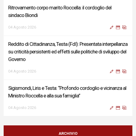
Ritrovamento corpo marito Roccella: il cordoglio del
sindaco Biondi
04 Agosto 2026
Reddito di Cittadinanza, Testa (FdI): Presentata interpellanza
su criticità persistenti ed effetti sulle politiche di sviluppo del
Governo
04 Agosto 2026
Sigismondi, Liris e Testa: “Profondo cordoglio e vicinanza al
Ministro Roccella e alla sua famiglia”
04 Agosto 2026
Terminal bus "Lorenzo Natali": modifiche temporanee alla
viabilità per il completamento dei lavori di riqualificazione
ARCHIVIO