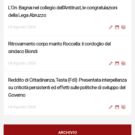
L’On. Bagnai nel collegio dell’Antitrust, le congratulazioni
della Lega Abruzzo
05 Agosto 2026
Ritrovamento corpo marito Roccella: il cordoglio del
sindaco Biondi
04 Agosto 2026
Reddito di Cittadinanza, Testa (FdI): Presentata interpellanza
su criticità persistenti ed effetti sulle politiche di sviluppo del
Governo
04 Agosto 2026
Sigismondi, Liris e Testa: “Profondo cordoglio e vicinanza al
Ministro Roccella e alla sua famiglia”
ARCHIVIO